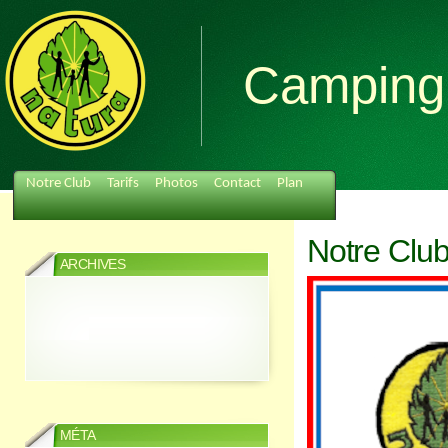
Camping 
Notre Club
Tarifs
Photos
Contact
Plan
Notre Clu
ARCHIVES
MÉTA