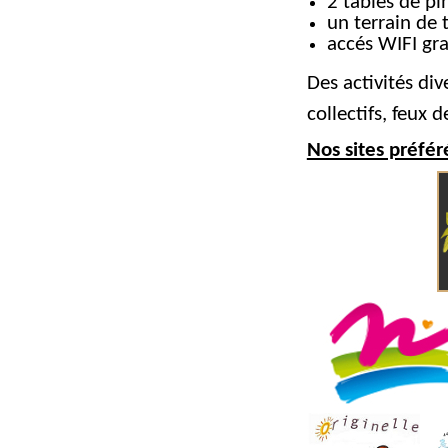
2 tables de pi
un terrain de ti
accés WIFI gra
Des activités div
collectifs, feux 
Nos sites préfér